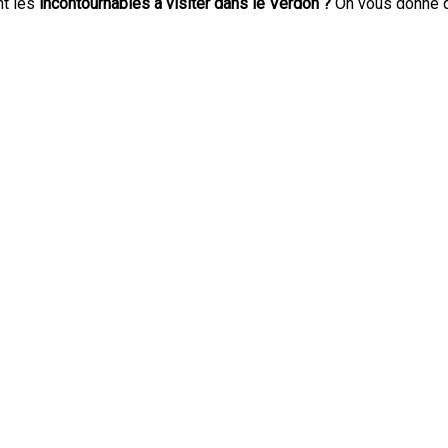
t les
incontournables à visiter dans le Verdon ?
On vous donne qu