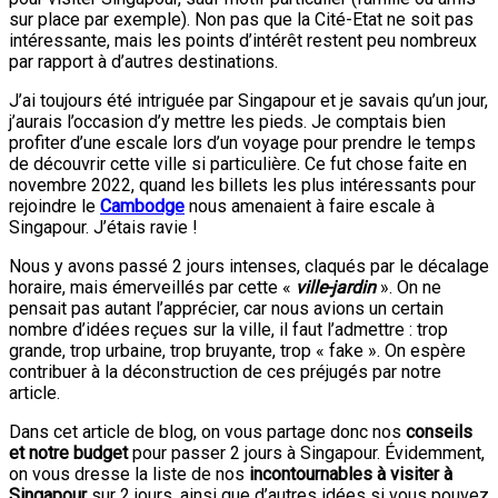
sur place par exemple). Non pas que la Cité-Etat ne soit pas
intéressante, mais les points d’intérêt restent peu nombreux
par rapport à d’autres destinations.
J’ai toujours été intriguée par Singapour et je savais qu’un jour,
j’aurais l’occasion d’y mettre les pieds. Je comptais bien
profiter d’une escale lors d’un voyage pour prendre le temps
de découvrir cette ville si particulière. Ce fut chose faite en
novembre 2022, quand les billets les plus intéressants pour
rejoindre le
Cambodge
nous amenaient à faire escale à
Singapour. J’étais ravie !
Nous y avons passé 2 jours intenses, claqués par le décalage
horaire, mais émerveillés par cette «
ville-jardin
». On ne
pensait pas autant l’apprécier, car nous avions un certain
nombre d’idées reçues sur la ville, il faut l’admettre : trop
grande, trop urbaine, trop bruyante, trop « fake ». On espère
contribuer à la déconstruction de ces préjugés par notre
article.
Dans cet article de blog, on vous partage donc nos
conseils
et notre budget
pour passer 2 jours à Singapour. Évidemment,
on vous dresse la liste de nos
incontournables à visiter à
Singapour
sur 2 jours, ainsi que d’autres idées si vous pouvez