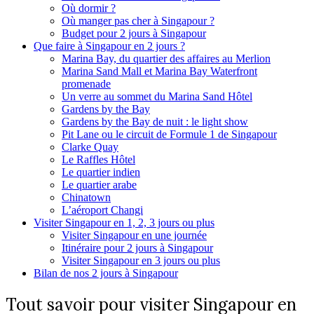
Où dormir ?
Où manger pas cher à Singapour ?
Budget pour 2 jours à Singapour
Que faire à Singapour en 2 jours ?
Marina Bay, du quartier des affaires au Merlion
Marina Sand Mall et Marina Bay Waterfront
promenade
Un verre au sommet du Marina Sand Hôtel
Gardens by the Bay
Gardens by the Bay de nuit : le light show
Pit Lane ou le circuit de Formule 1 de Singapour
Clarke Quay
Le Raffles Hôtel
Le quartier indien
Le quartier arabe
Chinatown
L’aéroport Changi
Visiter Singapour en 1, 2, 3 jours ou plus
Visiter Singapour en une journée
Itinéraire pour 2 jours à Singapour
Visiter Singapour en 3 jours ou plus
Bilan de nos 2 jours à Singapour
Tout savoir pour visiter Singapour en