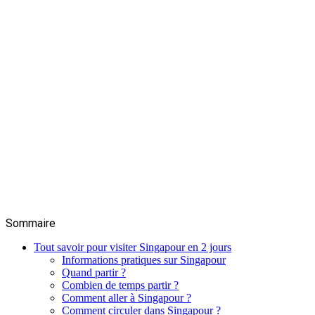
Sommaire
Tout savoir pour visiter Singapour en 2 jours
Informations pratiques sur Singapour
Quand partir ?
Combien de temps partir ?
Comment aller à Singapour ?
Comment circuler dans Singapour ?