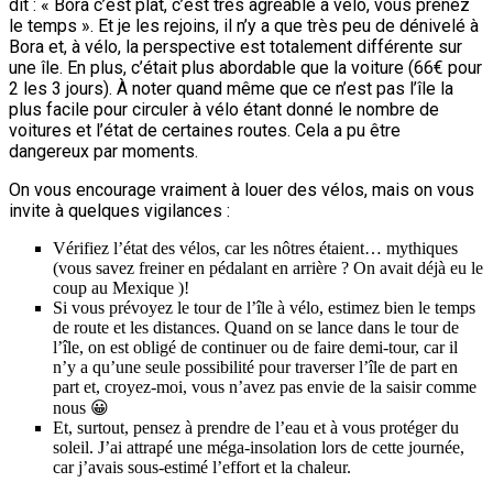
dit : « Bora c’est plat, c’est très agréable à vélo, vous prenez
le temps ». Et je les rejoins, il n’y a que très peu de dénivelé à
Bora et, à vélo, la perspective est totalement différente sur
une île. En plus, c’était plus abordable que la voiture (66€ pour
2 les 3 jours). À noter quand même que ce n’est pas l’île la
plus facile pour circuler à vélo étant donné le nombre de
voitures et l’état de certaines routes. Cela a pu être
dangereux par moments.
On vous encourage vraiment à louer des vélos, mais on vous
invite à quelques vigilances :
Vérifiez l’état des vélos, car les nôtres étaient… mythiques
(vous savez freiner en pédalant en arrière ? On avait déjà eu le
coup au Mexique )!
Si vous prévoyez le tour de l’île à vélo, estimez bien le temps
de route et les distances. Quand on se lance dans le tour de
l’île, on est obligé de continuer ou de faire demi-tour, car il
n’y a qu’une seule possibilité pour traverser l’île de part en
part et, croyez-moi, vous n’avez pas envie de la saisir comme
nous 😀
Et, surtout, pensez à prendre de l’eau et à vous protéger du
soleil. J’ai attrapé une méga-insolation lors de cette journée,
car j’avais sous-estimé l’effort et la chaleur.