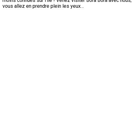
moins connues sur l’île ! Venez visiter Bora Bora avec nous,
vous allez en prendre plein les yeux…